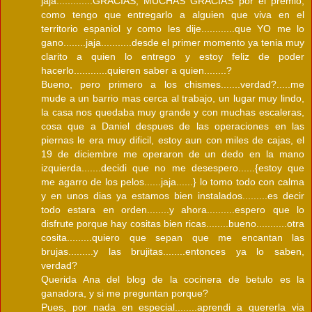
jaja.............GRACIAS, MUCHAS GRACIAS por el premio,
como tengo que entregarlo a alguien que viva en el
territorio espaniol y como les dije............que YO me lo
gano........jaja...........desde el primer momento ya tenia muy
clarito a quien lo entrego y estoy feliz de poder
hacerlo............quieren saber a quien........?
Bueno, pero primero a los chismes.......verdad?.....me
mude a un barrio mas cerca al trabajo, un lugar muy lindo,
la casa nos quedaba muy grande y con muchas escaleras,
cosa que a Daniel despues de las operaciones en las
piernas le era muy dificil, estoy aun con miles de cajas, el
19 de diciembre me operaron de un dedo en la mano
izquierda.......decidi que no me desespero......{estoy que
me agarro de los pelos......jaja......} lo tomo todo con calma
y en unos dias ya estamos bien instalados.........es decir
todo estara en orden........y ahora..........espero que lo
disfrute porque hay cositas bien ricas........bueno...........otra
cosita.........quiero que sepan que me encantan las
brujas.........y las brujitas........entonces ya lo saben,
verdad?
Querida Ana del blog de la cocinera de betulo es la
ganadora, y si me preguntan porque?
Pues, por nada en especial........aprendi a quererla via