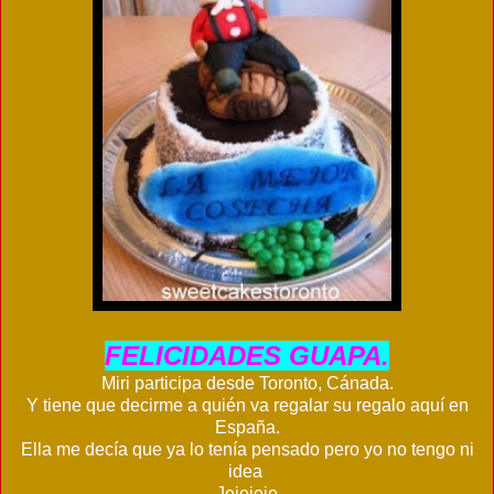
FELICIDADES GUAPA.
Miri participa desde Toronto, Cánada.
Y tiene que decirme a quién va regalar su regalo aquí en
España.
Ella me decía que ya lo tenía pensado pero yo no tengo ni
idea
Jejejeje